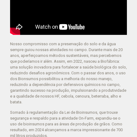
Nosso compromisso com a preservação do solo e da água
sempre guiou nossas atividades no campo. Durante mais de 20
anos, aperfeiçoamos métodos sustentáveis, mas percebemos
que poderíamos ir além. Assim, em 2022, nasceu a Biofábrica:
uma solução inovadora para fortalecer a saúde biológica do solo,
reduzindo desafios agronômicos. Com o passar dos anos, o uso
dos Bionsumos possibilitou a melhoria do nosso manejo,
reduzindo a dependência por defensivos químicos no campo,
garantindo sucesso na produção, impulsionando a produtividade
e a qualidade de nossos HF, cebola, cenoura, beterraba, alho e
batata.
Somado à regulamentação da Lei de Bioinsumos, que trouxe
segurança e respaldo para a atividade On-Farm, expandiu-se o
uso de bioinsumos para as áreas de produção de grãos. Como
resultado, em 2024 alcançamos a marca impressionante de 700
mil litros produzidos.