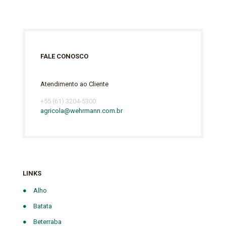
FALE CONOSCO
Atendimento ao Cliente
+55 (61) 3204-5300
agricola@wehrmann.com.br
LINKS
●
Alho
●
Batata
●
Beterraba